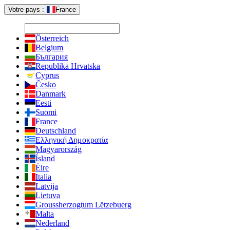
Votre pays :
France
Österreich
Belgium
България
Republika Hrvatska
Cyprus
Česko
Danmark
Eesti
Suomi
France
Deutschland
Ελληνική Δημοκρατία
Magyarország
Ísland
Éire
Italia
Latvija
Lietuva
Groussherzogtum Lëtzebuerg
Malta
Nederland