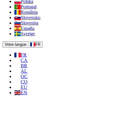
Polska
Portugal
România
Slovensko
Slovenija
España
Sverige
Votre langue :
FR
FR
CA
BR
AL
OC
CO
EU
EN