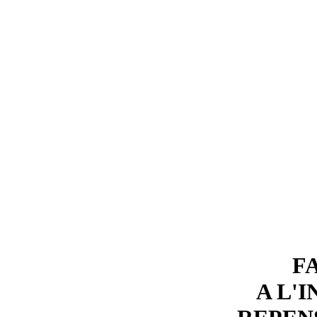
F
A L'