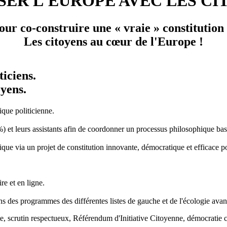
SER L'EUROPE AVEC LES CI
ur co-construire une « vraie » constitution
Les citoyens au cœur de l'Europe !
ticiens.
oyens.
ique politicienne.
 leurs assistants afin de coordonner un processus philosophique basé sur
que via un projet de constitution innovante, démocratique et efficace po
re et en ligne.
ions des programmes des différentes listes de gauche et de l'écologie av
iste, scrutin respectueux, Référendum d'Initiative Citoyenne, démocrati