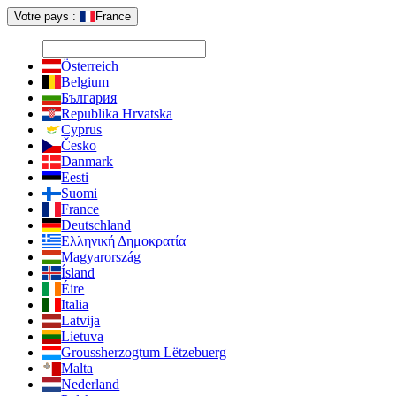
Votre pays :
France
Österreich
Belgium
България
Republika Hrvatska
Cyprus
Česko
Danmark
Eesti
Suomi
France
Deutschland
Ελληνική Δημοκρατία
Magyarország
Ísland
Éire
Italia
Latvija
Lietuva
Groussherzogtum Lëtzebuerg
Malta
Nederland