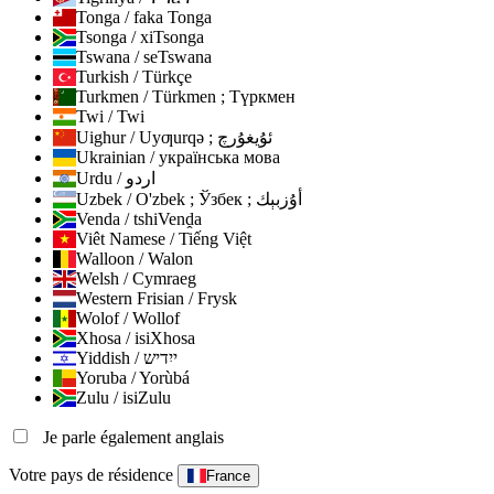
Tonga / faka Tonga
Tsonga / xiTsonga
Tswana / seTswana
Turkish / Türkçe
Turkmen / Türkmen ; Түркмен
Twi / Twi
Uighur / Uyƣurqə ; ئۇيغۇرچ
Ukrainian / українська мова
Urdu / اردو
Uzbek / O'zbek ; Ўзбек ; أۇزبېك
Venda / tshiVenḓa
Viêt Namese / Tiếng Việt
Walloon / Walon
Welsh / Cymraeg
Western Frisian / Frysk
Wolof / Wollof
Xhosa / isiXhosa
Yiddish / ייִדיש
Yoruba / Yorùbá
Zulu / isiZulu
Je parle également anglais
Votre pays de résidence
France