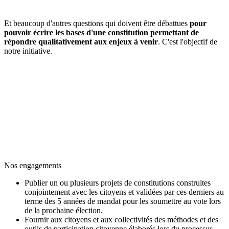
Et beaucoup d'autres questions qui doivent être débattues
pour
pouvoir écrire les bases d'une constitution permettant de
répondre qualitativement aux enjeux à venir
. C'est l'objectif de
notre initiative.
Notre système politique actuel a tendance à vous décevoir ou
à vous frustrer ? Engagez de 5 à 20 députés pendant 5 ans
pour réaliser un travail qui aurait dû être fait depuis bien
longtemps avec les citoyens. Et donnez ainsi à notre initiative
la chance de proposer un système qui vous réconciliera avec
la manière de prendre des décisions collectivement et pour le
collectif. C'est cela la bonne manière de faire la politique !
Nos engagements
Publier un ou plusieurs projets de constitutions construites
conjointement avec les citoyens et validées par ces derniers au
terme des 5 années de mandat pour les soumettre au vote lors
de la prochaine élection.
Fournir aux citoyens et aux collectivités des méthodes et des
outils de participation citoyenne élaborés lors du processus