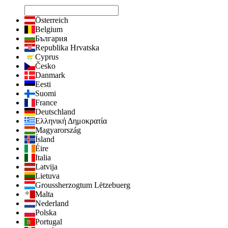
Österreich
Belgium
България
Republika Hrvatska
Cyprus
Česko
Danmark
Eesti
Suomi
France
Deutschland
Ελληνική Δημοκρατία
Magyarország
Ísland
Éire
Italia
Latvija
Lietuva
Groussherzogtum Lëtzebuerg
Malta
Nederland
Polska
Portugal