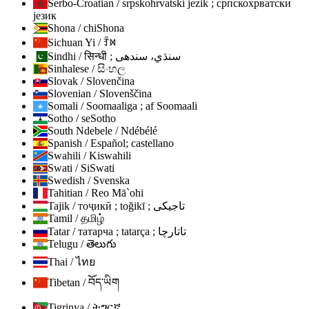
Serbo-Croatian / srpskohrvatski jezik ; српскохрватски
језик
Shona / chiShona
Sichuan Yi / ꆇꉙ
Sindhi / सिन्धी ; سنڌي، سندھی
Sinhalese / සිංහල
Slovak / Slovenčina
Slovenian / Slovenščina
Somali / Soomaaliga ; af Soomaali
Sotho / seSotho
South Ndebele / Ndébélé
Spanish / Español; castellano
Swahili / Kiswahili
Swati / SiSwati
Swedish / Svenska
Tahitian / Reo Mā`ohi
Tajik / тоҷикӣ ; toğikī ; تاجیکی
Tamil / தமிழ்
Tatar / татарча ; tatarça ; تاتارچا
Telugu / తెలుగు
Thai / ไทย
Tibetan / བོད་ཡིག
Tigrinya / ትግርኛ