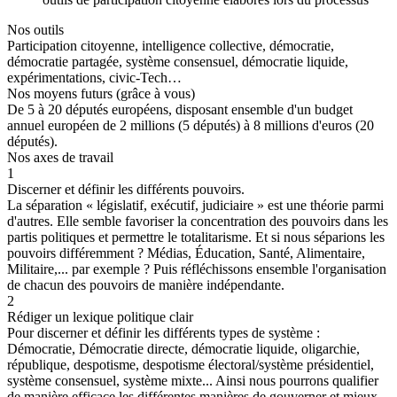
Nos outils
Participation citoyenne, intelligence collective, démocratie,
démocratie partagée, système consensuel, démocratie liquide,
expérimentations, civic-Tech…
Nos moyens futurs (grâce à vous)
De 5 à 20 députés européens, disposant ensemble d'un budget
annuel européen de 2 millions (5 députés) à 8 millions d'euros (20
députés).
Nos axes de travail
1
Discerner et définir les différents pouvoirs.
La séparation « législatif, exécutif, judiciaire » est une théorie parmi
d'autres. Elle semble favoriser la concentration des pouvoirs dans les
partis politiques et permettre le totalitarisme. Et si nous séparions les
pouvoirs différemment ? Médias, Éducation, Santé, Alimentaire,
Militaire,... par exemple ? Puis réfléchissons ensemble l'organisation
de chacun des pouvoirs de manière indépendante.
2
Rédiger un lexique politique clair
Pour discerner et définir les différents types de système :
Démocratie, Démocratie directe, démocratie liquide, oligarchie,
république, despotisme, despotisme électoral/système présidentiel,
système consensuel, système mixte... Ainsi nous pourrons qualifier
de manière efficace les différentes manières de gouverner et mieux