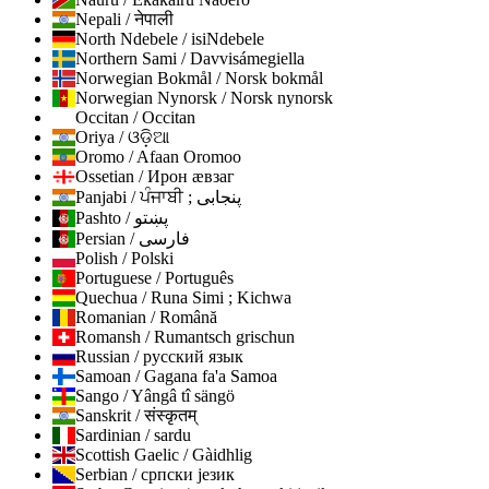
Nepali / नेपाली
North Ndebele / isiNdebele
Northern Sami / Davvisámegiella
Norwegian Bokmål / Norsk bokmål
Norwegian Nynorsk / Norsk nynorsk
Occitan / Occitan
Oriya / ଓଡ଼ିଆ
Oromo / Afaan Oromoo
Ossetian / Ирон ӕвзаг
Panjabi / ਪੰਜਾਬੀ ; پنجابی
Pashto / پښتو
Persian / فارسی
Polish / Polski
Portuguese / Português
Quechua / Runa Simi ; Kichwa
Romanian / Română
Romansh / Rumantsch grischun
Russian / русский язык
Samoan / Gagana fa'a Samoa
Sango / Yângâ tî sängö
Sanskrit / संस्कृतम्
Sardinian / sardu
Scottish Gaelic / Gàidhlig
Serbian / српски језик