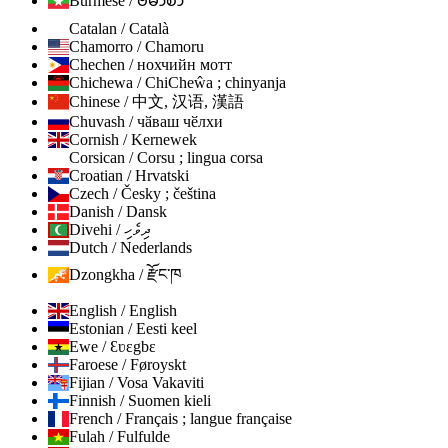
Burmese / ဗမာစာ
Catalan / Català
Chamorro / Chamoru
Chechen / нохчийн мотт
Chichewa / ChiCheŵa ; chinyanja
Chinese / 中文, 汉语, 漢語
Chuvash / чӑваш чӗлхи
Cornish / Kernewek
Corsican / Corsu ; lingua corsa
Croatian / Hrvatski
Czech / Česky ; čeština
Danish / Dansk
Divehi / ދިވެހި
Dutch / Nederlands
Dzongkha / རྫོང་ཁ
English / English
Estonian / Eesti keel
Ewe / Ɛʋɛgbɛ
Faroese / Føroyskt
Fijian / Vosa Vakaviti
Finnish / Suomen kieli
French / Français ; langue française
Fulah / Fulfulde