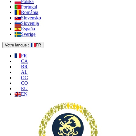
Polska
Portugal
România
Slovensko
Slovenija
España
Sverige
Votre langue :
FR
FR
CA
BR
AL
OC
CO
EU
EN