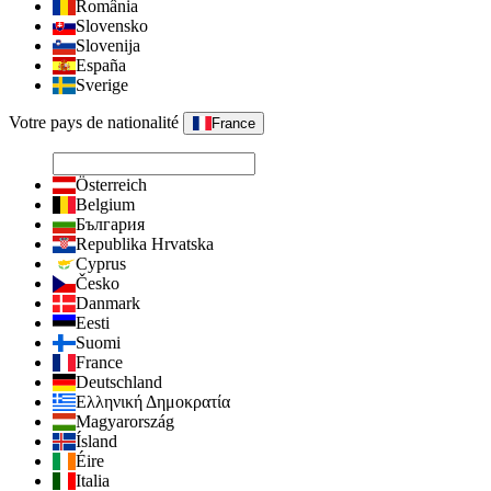
România
Slovensko
Slovenija
España
Sverige
Votre pays de nationalité
France
Österreich
Belgium
България
Republika Hrvatska
Cyprus
Česko
Danmark
Eesti
Suomi
France
Deutschland
Ελληνική Δημοκρατία
Magyarország
Ísland
Éire
Italia