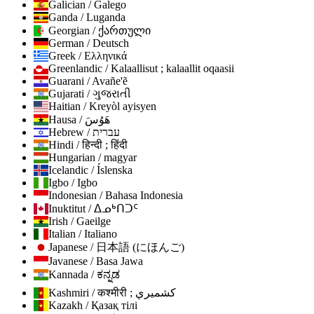
Galician / Galego
Ganda / Luganda
Georgian / ქართული
German / Deutsch
Greek / Ελληνικά
Greenlandic / Kalaallisut ; kalaallit oqaasii
Guarani / Avañe'ẽ
Gujarati / ગુજરાતી
Haitian / Kreyòl ayisyen
Hausa / هَوُسَ
Hebrew / עברית
Hindi / हिन्दी ; हिंदी
Hungarian / magyar
Icelandic / Íslenska
Igbo / Igbo
Indonesian / Bahasa Indonesia
Inuktitut / ᐃᓄᒃᑎᑐᑦ
Irish / Gaeilge
Italian / Italiano
Japanese / 日本語 (にほんご)
Javanese / Basa Jawa
Kannada / ಕನ್ನಡ
Kashmiri / कश्मीरी ; كشميري
Kazakh / Қазақ тілі