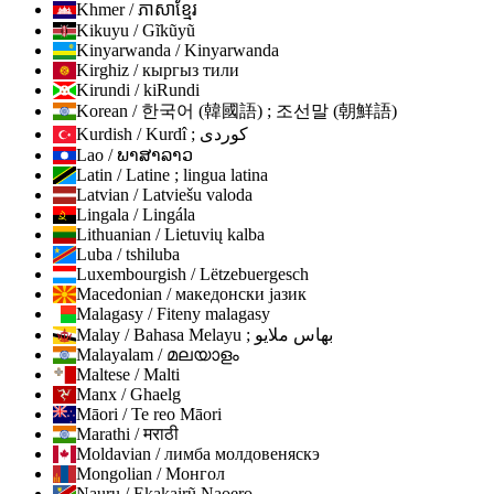
Khmer / ភាសាខ្មែរ
Kikuyu / Gĩkũyũ
Kinyarwanda / Kinyarwanda
Kirghiz / кыргыз тили
Kirundi / kiRundi
Korean / 한국어 (韓國語) ; 조선말 (朝鮮語)
Kurdish / Kurdî ; كوردی
Lao / ພາສາລາວ
Latin / Latine ; lingua latina
Latvian / Latviešu valoda
Lingala / Lingála
Lithuanian / Lietuvių kalba
Luba / tshiluba
Luxembourgish / Lëtzebuergesch
Macedonian / македонски јазик
Malagasy / Fiteny malagasy
Malay / Bahasa Melayu ; بهاس ملايو
Malayalam / മലയാളം
Maltese / Malti
Manx / Ghaelg
Māori / Te reo Māori
Marathi / मराठी
Moldavian / лимба молдовеняскэ
Mongolian / Монгол
Nauru / Ekakairũ Naoero