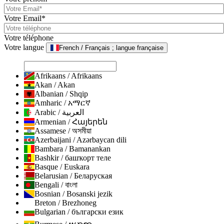
Votre Email*
Votre téléphone
Votre langue
French / Français ; langue française
Afrikaans / Afrikaans
Akan / Akan
Albanian / Shqip
Amharic / አማርኛ
Arabic / العربية
Armenian / Հայերեն
Assamese / অসমীয়া
Azerbaijani / Azərbaycan dili
Bambara / Bamanankan
Bashkir / башҡорт теле
Basque / Euskara
Belarusian / Беларуская
Bengali / বাংলা
Bosnian / Bosanski jezik
Breton / Brezhoneg
Bulgarian / български език