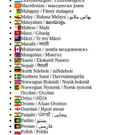
Luxembourgish / Lëtzebuergesch
Macedonian / македонски јазик
Malagasy / Fiteny malagasy
Malay / Bahasa Melayu ; بهاس ملايو
Malayalam / മലയാളം
Maltese / Malti
Manx / Ghaelg
Māori / Te reo Māori
Marathi / मराठी
Moldavian / лимба молдовеняскэ
Mongolian / Монгол
Nauru / Ekakairũ Naoero
Nepali / नेपाली
North Ndebele / isiNdebele
Northern Sami / Davvisámegiella
Norwegian Bokmål / Norsk bokmål
Norwegian Nynorsk / Norsk nynorsk
Occitan / Occitan
Oriya / ଓଡ଼ିଆ
Oromo / Afaan Oromoo
Ossetian / Ирон ӕвзаг
Panjabi / ਪੰਜਾਬੀ ; پنجابی
Pashto / پښتو
Persian / فارسی
Polish / Polski