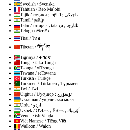
Swedish / Svenska
Tahitian / Reo Mā`ohi
Tajik / тоҷикӣ ; toğikī ; تاجیکی
Tamil / தமிழ்
Tatar / татарча ; tatarça ; تاتارچا
Telugu / తెలుగు
Thai / ไทย
Tibetan / བོད་ཡིག
Tigrinya / ትግርኛ
Tonga / faka Tonga
Tsonga / xiTsonga
Tswana / seTswana
Turkish / Türkçe
Turkmen / Türkmen ; Түркмен
Twi / Twi
Uighur / Uyƣurqə ; ئۇيغۇرچ
Ukrainian / українська мова
Urdu / اردو
Uzbek / O'zbek ; Ўзбек ; أۇزبېك
Venda / tshiVenḓa
Viêt Namese / Tiếng Việt
Walloon / Walon