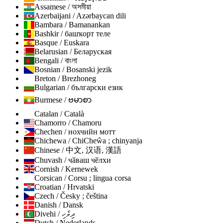
Assamese / অসমীয়া
Azerbaijani / Azərbaycan dili
Bambara / Bamanankan
Bashkir / башҡорт теле
Basque / Euskara
Belarusian / Беларуская
Bengali / বাংলা
Bosnian / Bosanski jezik
Breton / Brezhoneg
Bulgarian / български език
Burmese / ဗမာစာ
Catalan / Català
Chamorro / Chamoru
Chechen / нохчийн мотт
Chichewa / ChiCheŵa ; chinyanja
Chinese / 中文, 汉语, 漢語
Chuvash / чӑваш чӗлхи
Cornish / Kernewek
Corsican / Corsu ; lingua corsa
Croatian / Hrvatski
Czech / Česky ; čeština
Danish / Dansk
Divehi / ދިވެހި
Dutch / Nederlands