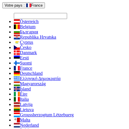
Votre pays :
France
Österreich
Belgium
България
Republika Hrvatska
Cyprus
Česko
Danmark
Eesti
Suomi
France
Deutschland
Ελληνική Δημοκρατία
Magyarország
Ísland
Éire
Italia
Latvija
Lietuva
Groussherzogtum Lëtzebuerg
Malta
Nederland