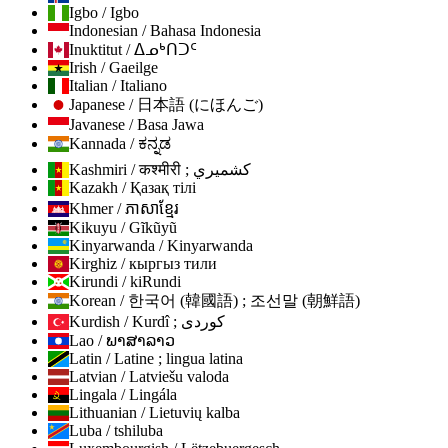
Igbo / Igbo
Indonesian / Bahasa Indonesia
Inuktitut / ᐃᓄᒃᑎᑐᑦ
Irish / Gaeilge
Italian / Italiano
Japanese / 日本語 (にほんご)
Javanese / Basa Jawa
Kannada / ಕನ್ನಡ
Kashmiri / कश्मीरी ; كشميري
Kazakh / Қазақ тілі
Khmer / ភាសាខ្មែរ
Kikuyu / Gĩkũyũ
Kinyarwanda / Kinyarwanda
Kirghiz / кыргыз тили
Kirundi / kiRundi
Korean / 한국어 (韓國語) ; 조선말 (朝鮮語)
Kurdish / Kurdî ; كوردی
Lao / ພາສາລາວ
Latin / Latine ; lingua latina
Latvian / Latviešu valoda
Lingala / Lingála
Lithuanian / Lietuvių kalba
Luba / tshiluba