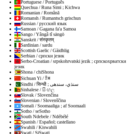
Portuguese / Português
Quechua / Runa Simi ; Kichwa
Romanian / Română
Romansh / Rumantsch grischun
Russian / русский язык
Samoan / Gagana fa'a Samoa
Sango / Yângâ tî sängö
Sanskrit / संस्कृतम्
Sardinian / sardu
Scottish Gaelic / Gàidhlig
Serbian / српски језик
Serbo-Croatian / srpskohrvatski jezik ; српскохрватски
језик
Shona / chiShona
Sichuan Yi / ꆇꉙ
Sindhi / सिन्धी ; سنڌي، سندھی
Sinhalese / සිංහල
Slovak / Slovenčina
Slovenian / Slovenščina
Somali / Soomaaliga ; af Soomaali
Sotho / seSotho
South Ndebele / Ndébélé
Spanish / Español; castellano
Swahili / Kiswahili
Swati / SiSwati