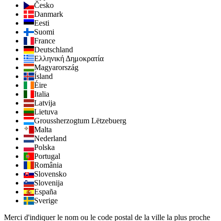
Česko
Danmark
Eesti
Suomi
France
Deutschland
Ελληνική Δημοκρατία
Magyarország
Ísland
Éire
Italia
Latvija
Lietuva
Groussherzogtum Lëtzebuerg
Malta
Nederland
Polska
Portugal
România
Slovensko
Slovenija
España
Sverige
Merci d'indiquer le nom ou le code postal de la ville la plus proche