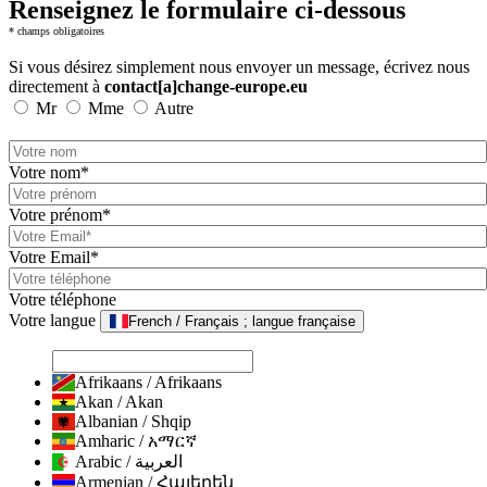
Renseignez le formulaire ci-dessous
* champs obligatoires
Si vous désirez simplement nous envoyer un message, écrivez nous
directement à
contact[a]change-europe.eu
Mr
Mme
Autre
Votre nom*
Votre prénom*
Votre Email*
Votre téléphone
Votre langue
French / Français ; langue française
Afrikaans / Afrikaans
Akan / Akan
Albanian / Shqip
Amharic / አማርኛ
Arabic / العربية
Armenian / Հայերեն