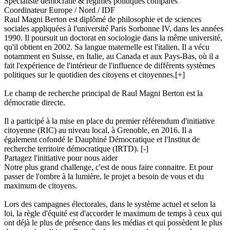
Spécialiste démocratie & régimes politiques comparés
Coordinateur Europe / Nord / IDF
Raul Magni Berton est diplômé de philosophie et de sciences
sociales appliquées à l'université Paris Sorbonne IV, dans les années
1990. Il poursuit un doctorat en sociologie dans la même université,
qu'il obtient en 2002. Sa langue maternelle est l'italien. Il a vécu
notamment en Suisse, en Italie, au Canada et aux Pays-Bas, où il a
fait l'expérience de l'intérieur de l'influence de différents systèmes
politiques sur le quotidien des citoyens et citoyennes.
[+]
Le champ de recherche principal de Raul Magni Berton est la
démocratie directe.
Il a participé à la mise en place du premier référendum d'initiative
citoyenne (RIC) au niveau local, à Grenoble, en 2016. Il a
également cofondé le Dauphiné Démocratique et l'Institut de
recherche territoire démocratique (IRTD).
[-]
Partagez l'initiative pour nous aider
Notre plus grand challenge, c'est de nous faire connaitre. Et pour
passer de l'ombre à la lumière, le projet a besoin de vous et du
maximum de citoyens.
Lors des campagnes électorales, dans le système actuel et selon la
loi, la règle d'équité est d'accorder le maximum de temps à ceux qui
ont déjà le plus de présence dans les médias et qui possèdent le plus