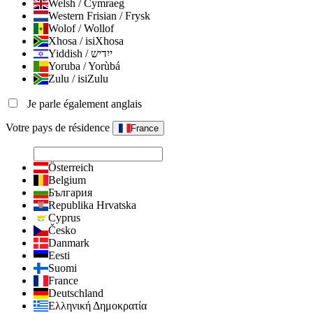
Welsh / Cymraeg
Western Frisian / Frysk
Wolof / Wollof
Xhosa / isiXhosa
Yiddish / ייִדיש
Yoruba / Yorùbá
Zulu / isiZulu
Je parle également anglais
Votre pays de résidence
France
Österreich
Belgium
България
Republika Hrvatska
Cyprus
Česko
Danmark
Eesti
Suomi
France
Deutschland
Ελληνική Δημοκρατία