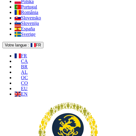
Polska
Portugal
România
Slovensko
Slovenija
España
Sverige
Votre langue :
FR
FR
CA
BR
AL
OC
CO
EU
EN