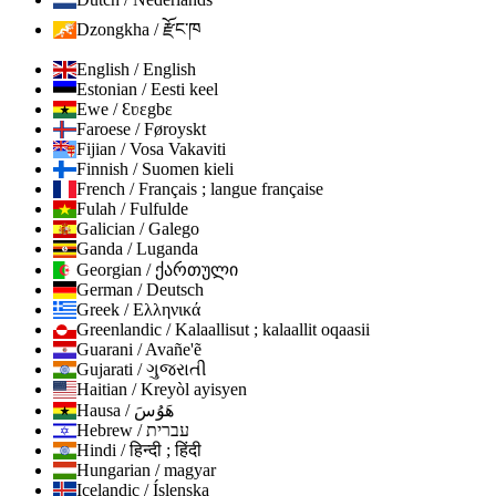
Dzongkha / རྫོང་ཁ
English / English
Estonian / Eesti keel
Ewe / Ɛʋɛgbɛ
Faroese / Føroyskt
Fijian / Vosa Vakaviti
Finnish / Suomen kieli
French / Français ; langue française
Fulah / Fulfulde
Galician / Galego
Ganda / Luganda
Georgian / ქართული
German / Deutsch
Greek / Ελληνικά
Greenlandic / Kalaallisut ; kalaallit oqaasii
Guarani / Avañe'ẽ
Gujarati / ગુજરાતી
Haitian / Kreyòl ayisyen
Hausa / هَوُسَ
Hebrew / עברית
Hindi / हिन्दी ; हिंदी
Hungarian / magyar
Icelandic / Íslenska