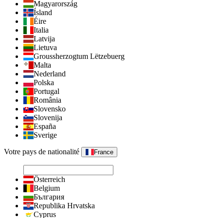
Magyarország
Ísland
Éire
Italia
Latvija
Lietuva
Groussherzogtum Lëtzebuerg
Malta
Nederland
Polska
Portugal
România
Slovensko
Slovenija
España
Sverige
Votre pays de nationalité
France
Österreich
Belgium
България
Republika Hrvatska
Cyprus