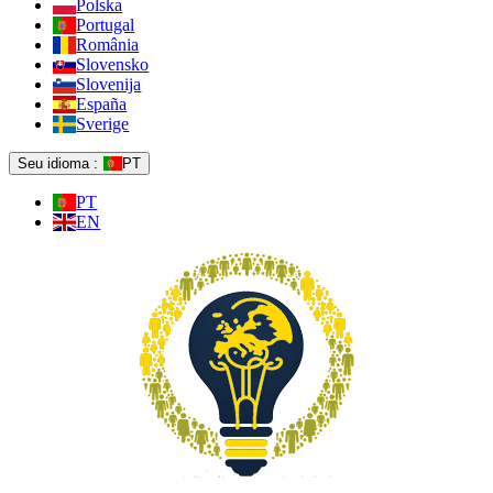
Polska
Portugal
România
Slovensko
Slovenija
España
Sverige
Seu idioma :
PT
PT
EN