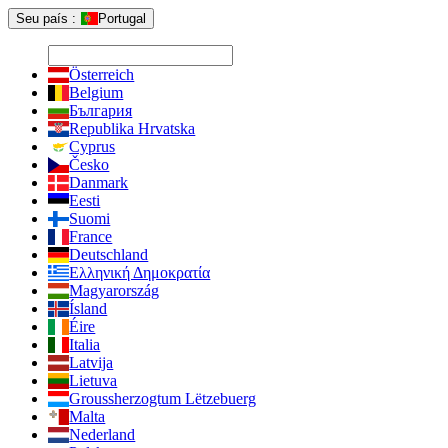
Seu país :
Portugal
Österreich
Belgium
България
Republika Hrvatska
Cyprus
Česko
Danmark
Eesti
Suomi
France
Deutschland
Ελληνική Δημοκρατία
Magyarország
Ísland
Éire
Italia
Latvija
Lietuva
Groussherzogtum Lëtzebuerg
Malta
Nederland