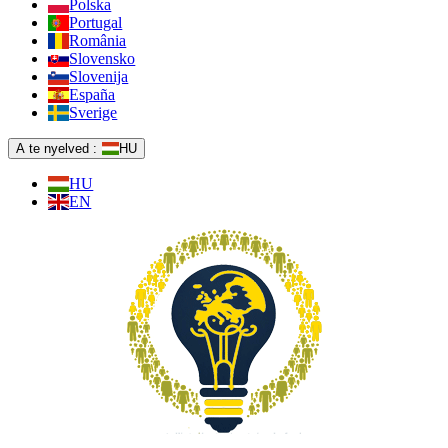
Polska
Portugal
România
Slovensko
Slovenija
España
Sverige
A te nyelved :
HU
HU
EN