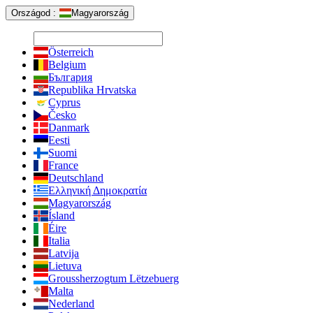
Országod :
Magyarország
Österreich
Belgium
България
Republika Hrvatska
Cyprus
Česko
Danmark
Eesti
Suomi
France
Deutschland
Ελληνική Δημοκρατία
Magyarország
Ísland
Éire
Italia
Latvija
Lietuva
Groussherzogtum Lëtzebuerg
Malta
Nederland