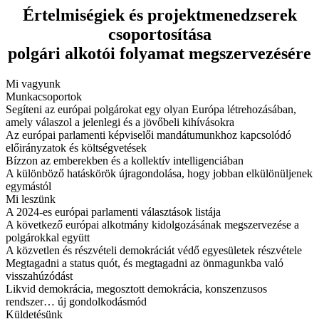
Értelmiségiek és projektmenedzserek
csoportosítása
polgári alkotói folyamat megszervezésére
Mi vagyunk
Munkacsoportok
Segíteni az európai polgárokat egy olyan Európa létrehozásában,
amely válaszol a jelenlegi és a jövőbeli kihívásokra
Az európai parlamenti képviselői mandátumunkhoz kapcsolódó
előirányzatok és költségvetések
Bízzon az emberekben és a kollektív intelligenciában
A különböző hatáskörök újragondolása, hogy jobban elkülönüljenek
egymástól
Mi leszünk
A 2024-es európai parlamenti választások listája
A következő európai alkotmány kidolgozásának megszervezése a
polgárokkal együtt
A közvetlen és részvételi demokráciát védő egyesületek részvétele
Megtagadni a status quót, és megtagadni az önmagunkba való
visszahúzódást
Likvid demokrácia, megosztott demokrácia, konszenzusos
rendszer… új gondolkodásmód
Küldetésünk