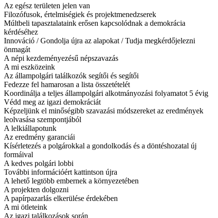
Az egész területen jelen van
Filozófusok, értelmiségiek és projektmenedzserek
Múltbeli tapasztalataink erősen kapcsolódnak a demokrácia
kérdéséhez
Innováció / Gondolja újra az alapokat / Tudja megkérdőjelezni
önmagát
A népi kezdeményezésű népszavazás
A mi eszközeink
Az állampolgári találkozók segítői és segítői
Fedezze fel hamarosan a lista összetételét
Koordinálja a teljes állampolgári alkotmányozási folyamatot 5 évig
Védd meg az igazi demokráciát
Képzeljünk el minőségibb szavazási módszereket az eredmények
leolvasása szempontjából
A lelkiállapotunk
Az eredmény garanciái
Kísérletezés a polgárokkal a gondolkodás és a döntéshozatal új
formáival
A kedves polgári lobbi
További információért kattintson újra
A lehető legtöbb embernek a környezetében
A projekten dolgozni
A papírpazarlás elkerülése érdekében
A mi ötleteink
Az igazi találkozások során