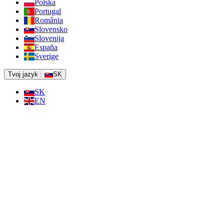
Polska
Portugal
România
Slovensko
Slovenija
España
Sverige
Tvoj jazyk :
SK
SK
EN