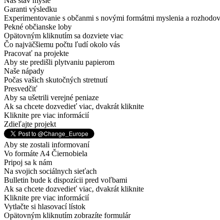
Náš stav mysle
Garanti výsledku
Experimentovanie s občanmi s novými formátmi myslenia a rozhodov
Pekné občianske loby
Opätovným kliknutím sa dozviete viac
Čo najväčšiemu počtu ľudí okolo vás
Pracovať na projekte
Aby ste predišli plytvaniu papierom
Naše nápady
Počas vašich skutočných stretnutí
Presvedčiť
Aby sa ušetrili verejné peniaze
Ak sa chcete dozvedieť viac, dvakrát kliknite
Kliknite pre viac informácií
Zdieľajte projekt
Aby ste zostali informovaní
Vo formáte A4 Čiernobiela
Pripoj sa k nám
Na svojich sociálnych sieťach
Bulletin bude k dispozícii pred voľbami
Ak sa chcete dozvedieť viac, dvakrát kliknite
Kliknite pre viac informácií
Vytlačte si hlasovací lístok
Opätovným kliknutím zobrazíte formulár