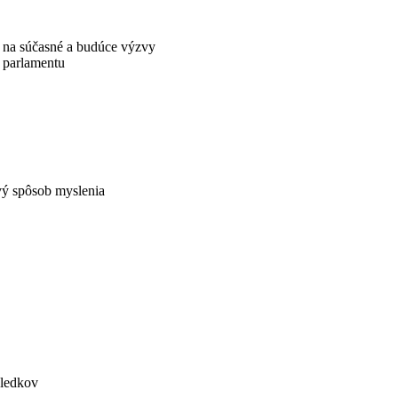
 na súčasné a budúce výzvy
 parlamentu
vý spôsob myslenia
sledkov