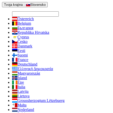
Tvoja krajina :
Slovensko
Österreich
Belgium
България
Republika Hrvatska
Cyprus
Česko
Danmark
Eesti
Suomi
France
Deutschland
Ελληνική Δημοκρατία
Magyarország
Ísland
Éire
Italia
Latvija
Lietuva
Groussherzogtum Lëtzebuerg
Malta
Nederland