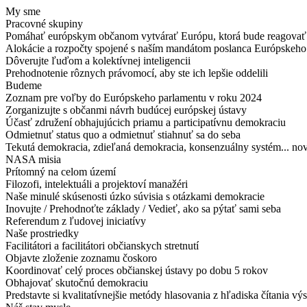
My sme
Pracovné skupiny
Pomáhať európskym občanom vytvárať Európu, ktorá bude reagovať
Alokácie a rozpočty spojené s naším mandátom poslanca Európskeho
Dôverujte ľuďom a kolektívnej inteligencii
Prehodnotenie rôznych právomocí, aby ste ich lepšie oddelili
Budeme
Zoznam pre voľby do Európskeho parlamentu v roku 2024
Zorganizujte s občanmi návrh budúcej európskej ústavy
Účasť združení obhajujúcich priamu a participatívnu demokraciu
Odmietnuť status quo a odmietnuť stiahnuť sa do seba
Tekutá demokracia, zdieľaná demokracia, konsenzuálny systém... no
NASA misia
Prítomný na celom území
Filozofi, intelektuáli a projektoví manažéri
Naše minulé skúsenosti úzko súvisia s otázkami demokracie
Inovujte / Prehodnoťte základy / Vedieť, ako sa pýtať sami seba
Referendum z ľudovej iniciatívy
Naše prostriedky
Facilitátori a facilitátori občianskych stretnutí
Objavte zloženie zoznamu čoskoro
Koordinovať celý proces občianskej ústavy po dobu 5 rokov
Obhajovať skutočnú demokraciu
Predstavte si kvalitatívnejšie metódy hlasovania z hľadiska čítania vý