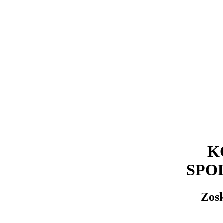
K
SPO
Zosk