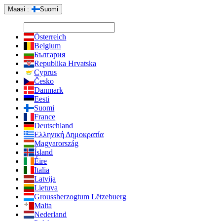
Maasi :
Suomi
Österreich
Belgium
България
Republika Hrvatska
Cyprus
Česko
Danmark
Eesti
Suomi
France
Deutschland
Ελληνική Δημοκρατία
Magyarország
Ísland
Éire
Italia
Latvija
Lietuva
Groussherzogtum Lëtzebuerg
Malta
Nederland