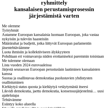
ryhmittely
kansalaisen perustamisprosessin
järjestämistä varten
Me olemme
Työryhmät
Autamme Euroopan kansalaisia luomaan Euroopan, joka vastaa
nykyisiin ja tuleviin haasteisiin
Määrärahat ja budjetit, jotka liittyvät Euroopan parlamentin
jäsentehtäväämme
Luota ihmisiin ja kollektiiviseen älykkyyteen
Pohditaan eri voimavaroja niiden erottamiseksi paremmin toisistaan
Me tulemme olemaan
Lista vuoden 2024 eurovaaleissa
Järjestä seuraavan Euroopan perustuslain laatiminen kansalaisten
kanssa
Suoraa ja osallistavaa demokratiaa puolustavien yhdistysten
osallistuminen
Kieltäytyä status quosta ja kieltäytyä vetäytymästä itseesi
Likvidi demokratia, jaettu demokratia, konsensusjärjestelmä… uusi
ajattelutapa
Tehtävämme
Esiintyy koko alueella