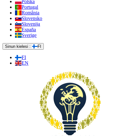
Polska
Portugal
România
Slovensko
Slovenija
España
Sverige
Sinun kielesi :
FI
FI
EN