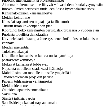
Filosofit, intellektuellit ja projektipäälliköt
Aiemmat kokemuksemme liittyvät vahvasti demokratiakysymyksiin
Innovoi / mieti perusasiat uudelleen / osaa kyseenalaistaa itsesi
Kansanaloitteinen kansanäänestys
Meidän keinomme
Kansalaistapaamisten ohjaajat ja fasilitaattorit
Tutustu listan kokoonpanoon pian
Koordinoi koko kansalaisten perustuslakiprosessia 5 vuoden ajan
Puolusta todellista demokratiaa
Kuvittele laadukkaampia äänestysmenetelmiä tulosten lukemisen
kannalta
Meidän mielentila
Tuloksen takaajat
Kokeillaan kansalaisten kanssa uusia ajattelu- ja
päätöksentekomuotoja
Mukavat kansalaiset lobbaavat
Napsauta uudelleen saadaksesi lisätietoja
Mahdollisimman monelle ihmiselle ympärilläsi
Työskentelemään projektin parissa
Paperin tuhlaamisen välttämiseksi
Meidän ideamme
Oikeiden tapaamistenne aikana
Vakuuttaa
Säästää julkisia varoja
Saat lisätietoja kaksoisnapsauttamalla