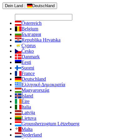
Dein Land :
Deutschland
Österreich
Belgium
България
Republika Hrvatska
Cyprus
Česko
Danmark
Eesti
Suomi
France
Deutschland
Ελληνική Δημοκρατία
Magyarország
Ísland
Éire
Italia
Latvija
Lietuva
Groussherzogtum Lëtzebuerg
Malta
Nederland