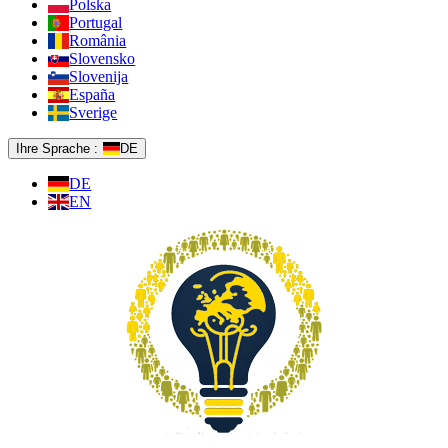
Polska
Portugal
România
Slovensko
Slovenija
España
Sverige
Ihre Sprache :
DE
DE
EN