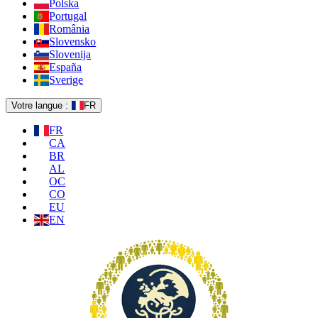
Polska
Portugal
România
Slovensko
Slovenija
España
Sverige
Votre langue :
FR
FR
CA
BR
AL
OC
CO
EU
EN