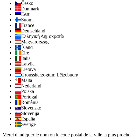
Česko
Danmark
Eesti
Suomi
France
Deutschland
Ελληνική Δημοκρατία
Magyarország
Ísland
Éire
Italia
Latvija
Lietuva
Groussherzogtum Lëtzebuerg
Malta
Nederland
Polska
Portugal
România
Slovensko
Slovenija
España
Sverige
Merci d'indiquer le nom ou le code postal de la ville la plus proche