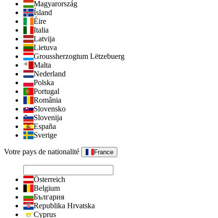
Magyarország
Ísland
Éire
Italia
Latvija
Lietuva
Groussherzogtum Lëtzebuerg
Malta
Nederland
Polska
Portugal
România
Slovensko
Slovenija
España
Sverige
Votre pays de nationalité
France
Österreich
Belgium
България
Republika Hrvatska
Cyprus