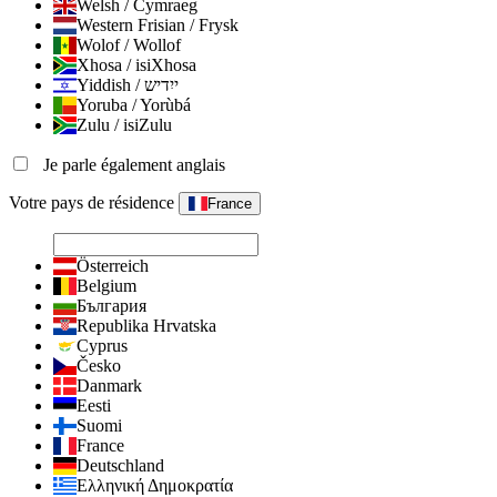
Welsh / Cymraeg
Western Frisian / Frysk
Wolof / Wollof
Xhosa / isiXhosa
Yiddish / ייִדיש
Yoruba / Yorùbá
Zulu / isiZulu
Je parle également anglais
Votre pays de résidence
France
Österreich
Belgium
България
Republika Hrvatska
Cyprus
Česko
Danmark
Eesti
Suomi
France
Deutschland
Ελληνική Δημοκρατία