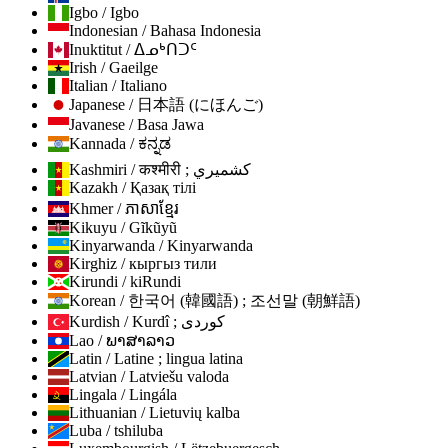
Igbo / Igbo
Indonesian / Bahasa Indonesia
Inuktitut / ᐃᓄᒃᑎᑐᑦ
Irish / Gaeilge
Italian / Italiano
Japanese / 日本語 (にほんご)
Javanese / Basa Jawa
Kannada / ಕನ್ನಡ
Kashmiri / कश्मीरी ; كشميري
Kazakh / Қазақ тілі
Khmer / ភាសាខ្មែរ
Kikuyu / Gĩkũyũ
Kinyarwanda / Kinyarwanda
Kirghiz / кыргыз тили
Kirundi / kiRundi
Korean / 한국어 (韓國語) ; 조선말 (朝鮮語)
Kurdish / Kurdî ; كوردی
Lao / ພາສາລາວ
Latin / Latine ; lingua latina
Latvian / Latviešu valoda
Lingala / Lingála
Lithuanian / Lietuvių kalba
Luba / tshiluba