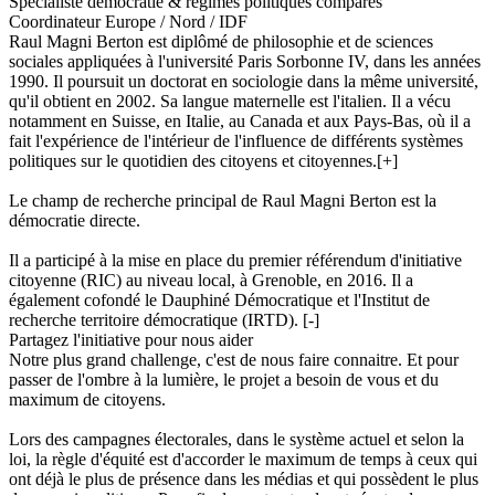
Spécialiste démocratie & régimes politiques comparés
Coordinateur Europe / Nord / IDF
Raul Magni Berton est diplômé de philosophie et de sciences
sociales appliquées à l'université Paris Sorbonne IV, dans les années
1990. Il poursuit un doctorat en sociologie dans la même université,
qu'il obtient en 2002. Sa langue maternelle est l'italien. Il a vécu
notamment en Suisse, en Italie, au Canada et aux Pays-Bas, où il a
fait l'expérience de l'intérieur de l'influence de différents systèmes
politiques sur le quotidien des citoyens et citoyennes.
[+]
Le champ de recherche principal de Raul Magni Berton est la
démocratie directe.
Il a participé à la mise en place du premier référendum d'initiative
citoyenne (RIC) au niveau local, à Grenoble, en 2016. Il a
également cofondé le Dauphiné Démocratique et l'Institut de
recherche territoire démocratique (IRTD).
[-]
Partagez l'initiative pour nous aider
Notre plus grand challenge, c'est de nous faire connaitre. Et pour
passer de l'ombre à la lumière, le projet a besoin de vous et du
maximum de citoyens.
Lors des campagnes électorales, dans le système actuel et selon la
loi, la règle d'équité est d'accorder le maximum de temps à ceux qui
ont déjà le plus de présence dans les médias et qui possèdent le plus