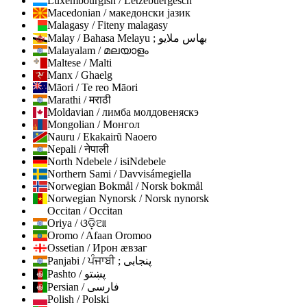
Luxembourgish / Lëtzebuergesch
Macedonian / македонски јазик
Malagasy / Fiteny malagasy
Malay / Bahasa Melayu ; بهاس ملايو
Malayalam / മലയാളം
Maltese / Malti
Manx / Ghaelg
Māori / Te reo Māori
Marathi / मराठी
Moldavian / лимба молдовеняскэ
Mongolian / Монгол
Nauru / Ekakairũ Naoero
Nepali / नेपाली
North Ndebele / isiNdebele
Northern Sami / Davvisámegiella
Norwegian Bokmål / Norsk bokmål
Norwegian Nynorsk / Norsk nynorsk
Occitan / Occitan
Oriya / ଓଡ଼ିଆ
Oromo / Afaan Oromoo
Ossetian / Ирон ӕвзаг
Panjabi / ਪੰਜਾਬੀ ; پنجابی
Pashto / پښتو
Persian / فارسی
Polish / Polski