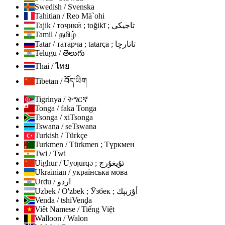
Swedish / Svenska
Tahitian / Reo Mā`ohi
Tajik / тоҷикӣ ; toğikī ; تاجیکی
Tamil / தமிழ்
Tatar / татарча ; tatarça ; تاتارچا
Telugu / తెలుగు
Thai / ไทย
Tibetan / བོད་ཡིག
Tigrinya / ትግርኛ
Tonga / faka Tonga
Tsonga / xiTsonga
Tswana / seTswana
Turkish / Türkçe
Turkmen / Türkmen ; Түркмен
Twi / Twi
Uighur / Uyƣurqə ; ئۇيغۇرچ
Ukrainian / українська мова
Urdu / اردو
Uzbek / O'zbek ; Ўзбек ; أۇزبېك
Venda / tshiVenḓa
Viêt Namese / Tiếng Việt
Walloon / Walon