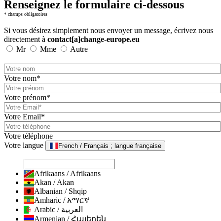
Renseignez le formulaire ci-dessous
* champs obligatoires
Si vous désirez simplement nous envoyer un message, écrivez nous
directement à
contact[a]change-europe.eu
Mr
Mme
Autre
Votre nom*
Votre prénom*
Votre Email*
Votre téléphone
Votre langue
French / Français ; langue française
Afrikaans / Afrikaans
Akan / Akan
Albanian / Shqip
Amharic / አማርኛ
Arabic / العربية
Armenian / Հայերեն