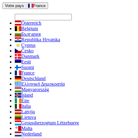
Votre pays :
France
Österreich
Belgium
България
Republika Hrvatska
Cyprus
Česko
Danmark
Eesti
Suomi
France
Deutschland
Ελληνική Δημοκρατία
Magyarország
Ísland
Éire
Italia
Latvija
Lietuva
Groussherzogtum Lëtzebuerg
Malta
Nederland