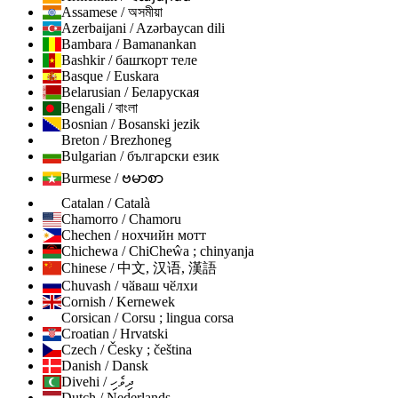
Assamese / অসমীয়া
Azerbaijani / Azərbaycan dili
Bambara / Bamanankan
Bashkir / башҡорт теле
Basque / Euskara
Belarusian / Беларуская
Bengali / বাংলা
Bosnian / Bosanski jezik
Breton / Brezhoneg
Bulgarian / български език
Burmese / ဗမာစာ
Catalan / Català
Chamorro / Chamoru
Chechen / нохчийн мотт
Chichewa / ChiCheŵa ; chinyanja
Chinese / 中文, 汉语, 漢語
Chuvash / чӑваш чӗлхи
Cornish / Kernewek
Corsican / Corsu ; lingua corsa
Croatian / Hrvatski
Czech / Česky ; čeština
Danish / Dansk
Divehi / ދިވެހި
Dutch / Nederlands