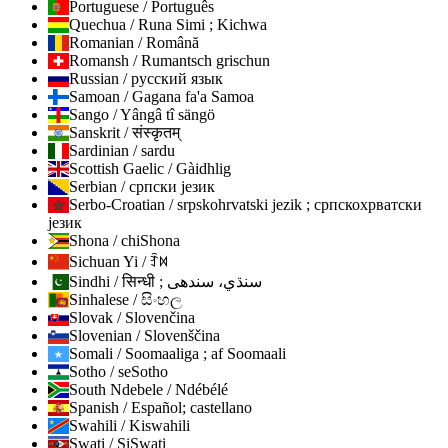
Portuguese / Português
Quechua / Runa Simi ; Kichwa
Romanian / Română
Romansh / Rumantsch grischun
Russian / русский язык
Samoan / Gagana fa'a Samoa
Sango / Yângâ tî sängö
Sanskrit / संस्कृतम्
Sardinian / sardu
Scottish Gaelic / Gàidhlig
Serbian / српски језик
Serbo-Croatian / srpskohrvatski jezik ; српскохрватски
језик
Shona / chiShona
Sichuan Yi / ꆇꉙ
Sindhi / सिन्धी ; سنڌي، سندھی
Sinhalese / සිංහල
Slovak / Slovenčina
Slovenian / Slovenščina
Somali / Soomaaliga ; af Soomaali
Sotho / seSotho
South Ndebele / Ndébélé
Spanish / Español; castellano
Swahili / Kiswahili
Swati / SiSwati