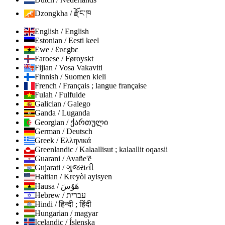
Dzongkha / རྫོང་ཁ
English / English
Estonian / Eesti keel
Ewe / Ɛʋɛgbɛ
Faroese / Føroyskt
Fijian / Vosa Vakaviti
Finnish / Suomen kieli
French / Français ; langue française
Fulah / Fulfulde
Galician / Galego
Ganda / Luganda
Georgian / ქართული
German / Deutsch
Greek / Ελληνικά
Greenlandic / Kalaallisut ; kalaallit oqaasii
Guarani / Avañe'ẽ
Gujarati / ગુજરાતી
Haitian / Kreyòl ayisyen
Hausa / هَوُسَ
Hebrew / עברית
Hindi / हिन्दी ; हिंदी
Hungarian / magyar
Icelandic / Íslenska