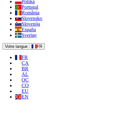
Polska
Portugal
România
Slovensko
Slovenija
España
Sverige
Votre langue :
FR
FR
CA
BR
AL
OC
CO
EU
EN