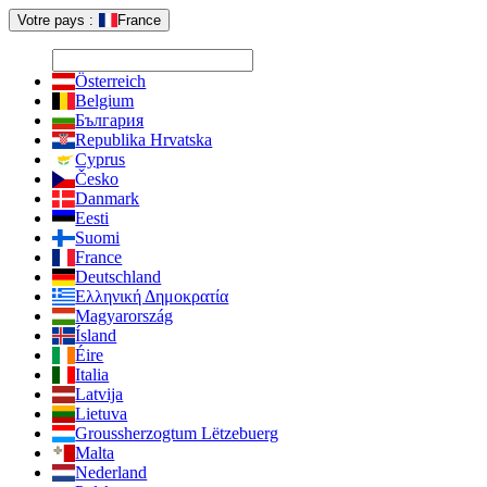
Votre pays :
France
Österreich
Belgium
България
Republika Hrvatska
Cyprus
Česko
Danmark
Eesti
Suomi
France
Deutschland
Ελληνική Δημοκρατία
Magyarország
Ísland
Éire
Italia
Latvija
Lietuva
Groussherzogtum Lëtzebuerg
Malta
Nederland