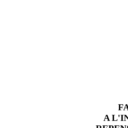
F
A L'