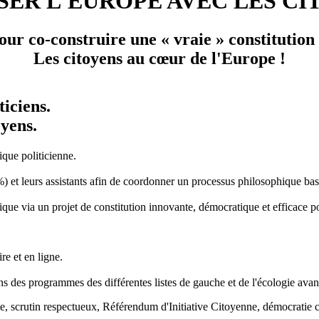
SER L'EUROPE AVEC LES CI
ur co-construire une « vraie » constitution
Les citoyens au cœur de l'Europe !
ticiens.
oyens.
ique politicienne.
 leurs assistants afin de coordonner un processus philosophique basé sur
que via un projet de constitution innovante, démocratique et efficace po
re et en ligne.
ions des programmes des différentes listes de gauche et de l'écologie av
iste, scrutin respectueux, Référendum d'Initiative Citoyenne, démocrati