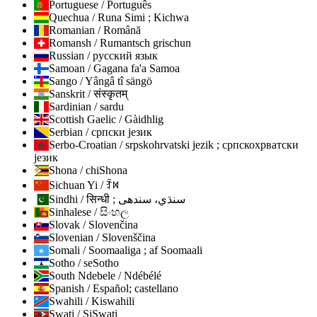
Portuguese / Português
Quechua / Runa Simi ; Kichwa
Romanian / Română
Romansh / Rumantsch grischun
Russian / русский язык
Samoan / Gagana fa'a Samoa
Sango / Yângâ tî sängö
Sanskrit / संस्कृतम्
Sardinian / sardu
Scottish Gaelic / Gàidhlig
Serbian / српски језик
Serbo-Croatian / srpskohrvatski jezik ; српскохрватски
језик
Shona / chiShona
Sichuan Yi / ꆇꉙ
Sindhi / सिन्धी ; سنڌي، سندھی
Sinhalese / සිංහල
Slovak / Slovenčina
Slovenian / Slovenščina
Somali / Soomaaliga ; af Soomaali
Sotho / seSotho
South Ndebele / Ndébélé
Spanish / Español; castellano
Swahili / Kiswahili
Swati / SiSwati