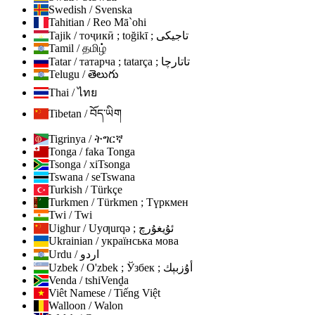
Swedish / Svenska
Tahitian / Reo Mā`ohi
Tajik / тоҷикӣ ; toğikī ; تاجیکی
Tamil / தமிழ்
Tatar / татарча ; tatarça ; تاتارچا
Telugu / తెలుగు
Thai / ไทย
Tibetan / བོད་ཡིག
Tigrinya / ትግርኛ
Tonga / faka Tonga
Tsonga / xiTsonga
Tswana / seTswana
Turkish / Türkçe
Turkmen / Türkmen ; Түркмен
Twi / Twi
Uighur / Uyƣurqə ; ئۇيغۇرچ
Ukrainian / українська мова
Urdu / اردو
Uzbek / O'zbek ; Ўзбек ; أۇزبېك
Venda / tshiVenḓa
Viêt Namese / Tiếng Việt
Walloon / Walon