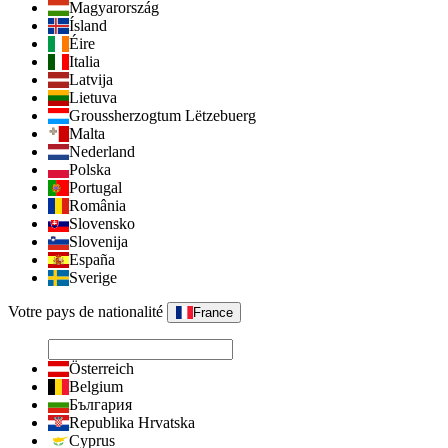
Magyarország
Ísland
Éire
Italia
Latvija
Lietuva
Groussherzogtum Lëtzebuerg
Malta
Nederland
Polska
Portugal
România
Slovensko
Slovenija
España
Sverige
Votre pays de nationalité
France
Österreich
Belgium
България
Republika Hrvatska
Cyprus