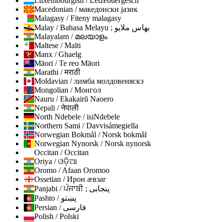
Luxembourgish / Lëtzebuergesch
Macedonian / македонски јазик
Malagasy / Fiteny malagasy
Malay / Bahasa Melayu ; بهاس ملايو
Malayalam / മലയാളം
Maltese / Malti
Manx / Ghaelg
Māori / Te reo Māori
Marathi / मराठी
Moldavian / лимба молдовеняскэ
Mongolian / Монгол
Nauru / Ekakairũ Naoero
Nepali / नेपाली
North Ndebele / isiNdebele
Northern Sami / Davvisámegiella
Norwegian Bokmål / Norsk bokmål
Norwegian Nynorsk / Norsk nynorsk
Occitan / Occitan
Oriya / ଓଡ଼ିଆ
Oromo / Afaan Oromoo
Ossetian / Ирон ӕвзаг
Panjabi / ਪੰਜਾਬੀ ; پنجابی
Pashto / پښتو
Persian / فارسی
Polish / Polski