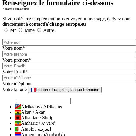
Renseignez le formulaire ci-dessous
* champs obligatoires
Si vous désirez simplement nous envoyer un message, écrivez nous
directement à
contact[a]change-europe.eu
Mr
Mme
Autre
Votre nom*
Votre prénom*
Votre Email*
Votre téléphone
Votre langue
French / Français ; langue française
Afrikaans / Afrikaans
Akan / Akan
Albanian / Shqip
Amharic / አማርኛ
Arabic / العربية
Armenian / Հայերեն