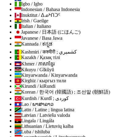
Igbo / Igbo
Indonesian / Bahasa Indonesia
Inuktitut / ᐃᓄᒃᑎᑐᑦ
Irish / Gaeilge
Italian / Italiano
Japanese / 日本語 (にほんご)
Javanese / Basa Jawa
Kannada / ಕನ್ನಡ
Kashmiri / कश्मीरी ; كشميري
Kazakh / Қазақ тілі
Khmer / ភាសាខ្មែរ
Kikuyu / Gĩkũyũ
Kinyarwanda / Kinyarwanda
Kirghiz / кыргыз тили
Kirundi / kiRundi
Korean / 한국어 (韓國語) ; 조선말 (朝鮮語)
Kurdish / Kurdî ; كوردی
Lao / ພາສາລາວ
Latin / Latine ; lingua latina
Latvian / Latviešu valoda
Lingala / Lingála
Lithuanian / Lietuvių kalba
Luba / tshiluba