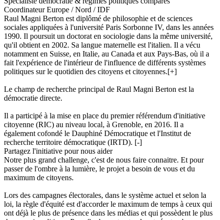
Spécialiste démocratie & régimes politiques comparés
Coordinateur Europe / Nord / IDF
Raul Magni Berton est diplômé de philosophie et de sciences
sociales appliquées à l'université Paris Sorbonne IV, dans les années
1990. Il poursuit un doctorat en sociologie dans la même université,
qu'il obtient en 2002. Sa langue maternelle est l'italien. Il a vécu
notamment en Suisse, en Italie, au Canada et aux Pays-Bas, où il a
fait l'expérience de l'intérieur de l'influence de différents systèmes
politiques sur le quotidien des citoyens et citoyennes.
[+]
Le champ de recherche principal de Raul Magni Berton est la
démocratie directe.
Il a participé à la mise en place du premier référendum d'initiative
citoyenne (RIC) au niveau local, à Grenoble, en 2016. Il a
également cofondé le Dauphiné Démocratique et l'Institut de
recherche territoire démocratique (IRTD).
[-]
Partagez l'initiative pour nous aider
Notre plus grand challenge, c'est de nous faire connaitre. Et pour
passer de l'ombre à la lumière, le projet a besoin de vous et du
maximum de citoyens.
Lors des campagnes électorales, dans le système actuel et selon la
loi, la règle d'équité est d'accorder le maximum de temps à ceux qui
ont déjà le plus de présence dans les médias et qui possèdent le plus