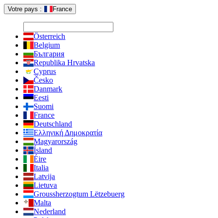
Votre pays :
France
Österreich
Belgium
България
Republika Hrvatska
Cyprus
Česko
Danmark
Eesti
Suomi
France
Deutschland
Ελληνική Δημοκρατία
Magyarország
Ísland
Éire
Italia
Latvija
Lietuva
Groussherzogtum Lëtzebuerg
Malta
Nederland