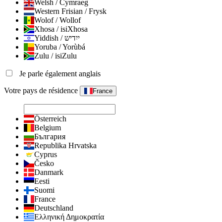
Welsh / Cymraeg
Western Frisian / Frysk
Wolof / Wollof
Xhosa / isiXhosa
Yiddish / ייִדיש
Yoruba / Yorùbá
Zulu / isiZulu
Je parle également anglais
Votre pays de résidence
France
Österreich
Belgium
България
Republika Hrvatska
Cyprus
Česko
Danmark
Eesti
Suomi
France
Deutschland
Ελληνική Δημοκρατία