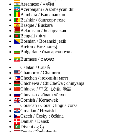
Assamese / অসমীয়া
Azerbaijani / Azərbaycan dili
Bambara / Bamanankan
Bashkir / башҡорт теле
Basque / Euskara
Belarusian / Беларуская
Bengali / বাংলা
Bosnian / Bosanski jezik
Breton / Brezhoneg
Bulgarian / български език
Burmese / ဗမာစာ
Catalan / Català
Chamorro / Chamoru
Chechen / нохчийн мотт
Chichewa / ChiCheŵa ; chinyanja
Chinese / 中文, 汉语, 漢語
Chuvash / чӑваш чӗлхи
Cornish / Kernewek
Corsican / Corsu ; lingua corsa
Croatian / Hrvatski
Czech / Česky ; čeština
Danish / Dansk
Divehi / ދިވެހި
Dutch / Nederlands