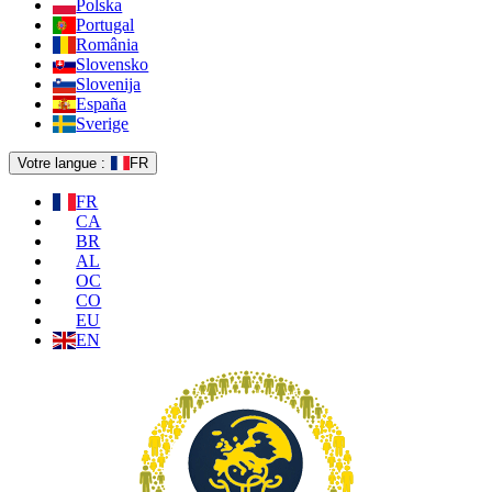
Polska
Portugal
România
Slovensko
Slovenija
España
Sverige
Votre langue :
FR
FR
CA
BR
AL
OC
CO
EU
EN