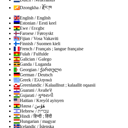
Dzongkha / རྫོང་ཁ
English / English
Estonian / Eesti keel
Ewe / Ɛʋɛgbɛ
Faroese / Føroyskt
Fijian / Vosa Vakaviti
Finnish / Suomen kieli
French / Français ; langue française
Fulah / Fulfulde
Galician / Galego
Ganda / Luganda
Georgian / ქართული
German / Deutsch
Greek / Ελληνικά
Greenlandic / Kalaallisut ; kalaallit oqaasii
Guarani / Avañe'ẽ
Gujarati / ગુજરાતી
Haitian / Kreyòl ayisyen
Hausa / هَوُسَ
Hebrew / עברית
Hindi / हिन्दी ; हिंदी
Hungarian / magyar
Icelandic / Íslenska