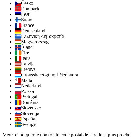
Česko
Danmark
Eesti
Suomi
France
Deutschland
Ελληνική Δημοκρατία
Magyarország
Ísland
Éire
Italia
Latvija
Lietuva
Groussherzogtum Lëtzebuerg
Malta
Nederland
Polska
Portugal
România
Slovensko
Slovenija
España
Sverige
Merci d'indiquer le nom ou le code postal de la ville la plus proche