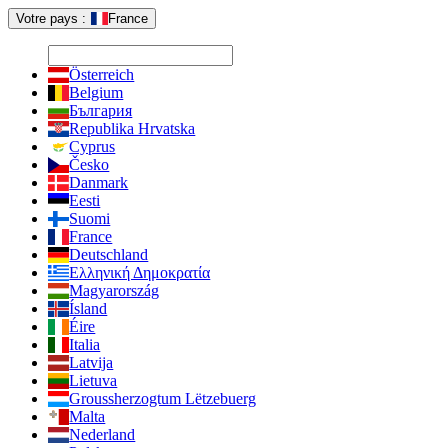
Votre pays :
France
Österreich
Belgium
България
Republika Hrvatska
Cyprus
Česko
Danmark
Eesti
Suomi
France
Deutschland
Ελληνική Δημοκρατία
Magyarország
Ísland
Éire
Italia
Latvija
Lietuva
Groussherzogtum Lëtzebuerg
Malta
Nederland