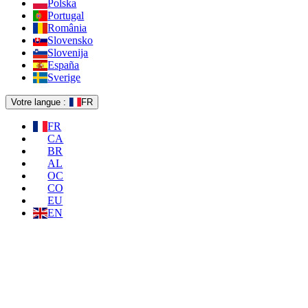
Polska
Portugal
România
Slovensko
Slovenija
España
Sverige
Votre langue :
FR
FR
CA
BR
AL
OC
CO
EU
EN