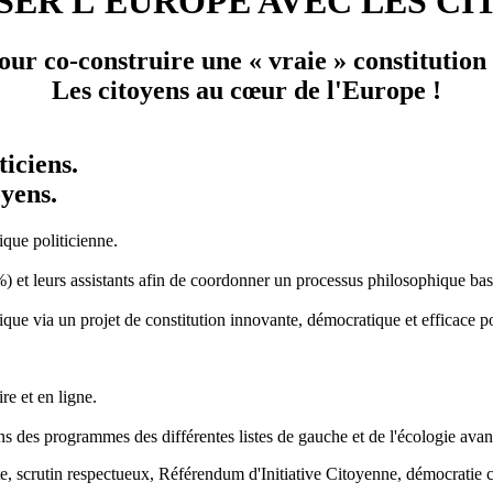
SER L'EUROPE AVEC LES CI
ur co-construire une « vraie » constitution
Les citoyens au cœur de l'Europe !
ticiens.
oyens.
ique politicienne.
 leurs assistants afin de coordonner un processus philosophique basé sur
que via un projet de constitution innovante, démocratique et efficace po
re et en ligne.
ions des programmes des différentes listes de gauche et de l'écologie av
iste, scrutin respectueux, Référendum d'Initiative Citoyenne, démocrati