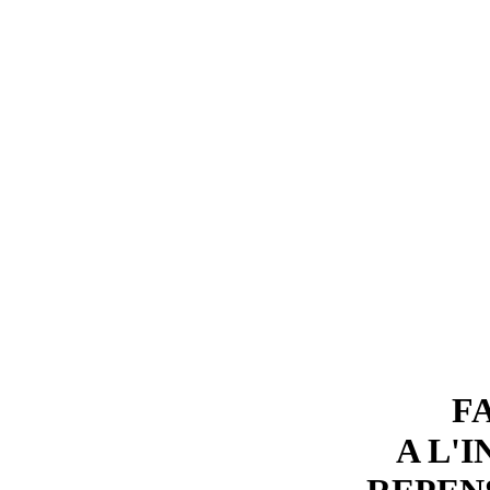
F
A L'